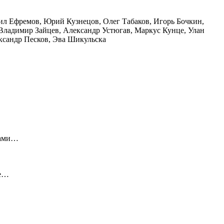
ил Ефремов, Юрий Кузнецов, Олег Табаков, Игорь Бочкин,
 Владимир Зайцев, Александр Устюгав, Маркус Кунце, Улан
ксандр Песков, Эва Шикульска
цами…
те…