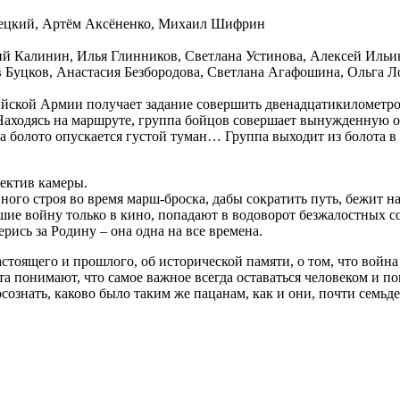
вецкий, Артём Аксёненко, Михаил Шифрин
рий Калинин, Илья Глинников, Светлана Устинова, Алексей Иль
 Буцков, Анастасия Безбородова, Светлана Агафошина, Ольга Л
йской Армии получает задание совершить двенадцатикилометро
Находясь на маршруте, группа бойцов совершает вынужденную о
а болото опускается густой туман… Группа выходит из болота в 
ъектив камеры.
го строя во время марш-броска, дабы сократить путь, бежит нап
ие войну только в кино, попадают в водоворот безжалостных соб
ерись за Родину – она одна на все времена.
тоящего и прошлого, об исторической памяти, о том, что война –
 понимают, что самое важное всегда оставаться человеком и по
знать, каково было таким же пацанам, как и они, почти семьдеся