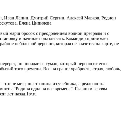
ин, Иван Лапин, Дмитрий Сергин, Алексей Марков, Родион
оскутова, Елена Ципилева
вый марш-бросок с преодолением водной преграды и с
становку и начинает опаздывать. Командир принимает
районе небольшой деревни, которая не значится на карте, не
еререз, но попадает в туман, который переносит его в
ытий того времени. Все на грани: храбрость, страх, любовь,
 это не миф, не страница из учебника, а реальность.
мнить: “Родина одна на все времена”. Главным героям
т лет назад.1tv.ru