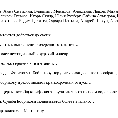
ов, Анна Снаткина, Владимир Меньшов, Александр Лыков, Миха
Алексей Гуськов, Игорь Скляр, Юлия Рутберг, Сабина Ахмедова,
охватыло, Вадим Цаллати, Эдвард Центара, Андрей Шакун, Але
пытаются добраться до своих…
тупить к выполнению очередного задания…
имает неожиданный и дерзкий маневр…
есколько серьезных испытаний…
од, а Филатову и Бобрикову поручить командование новобран
Бобрикову предоставляют краткосрочный отпуск…
онцерты, всеобщая эйфория закручивают всех в своем водоворо
. Судьба Бобрикова складывается более печально…
тправляются к Калтыгину…