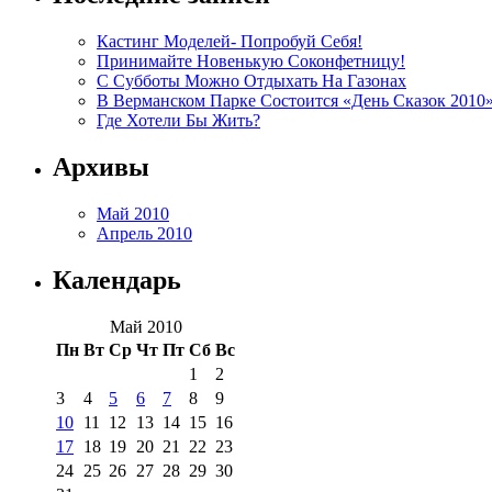
Кастинг Моделей- Попробуй Себя!
Принимайте Новенькую Соконфетницу!
С Субботы Можно Отдыхать На Газонах
В Верманском Парке Состоится «День Сказок 2010
Где Хотели Бы Жить?
Архивы
Май 2010
Апрель 2010
Календарь
Май 2010
Пн
Вт
Ср
Чт
Пт
Сб
Вс
1
2
3
4
5
6
7
8
9
10
11
12
13
14
15
16
17
18
19
20
21
22
23
24
25
26
27
28
29
30