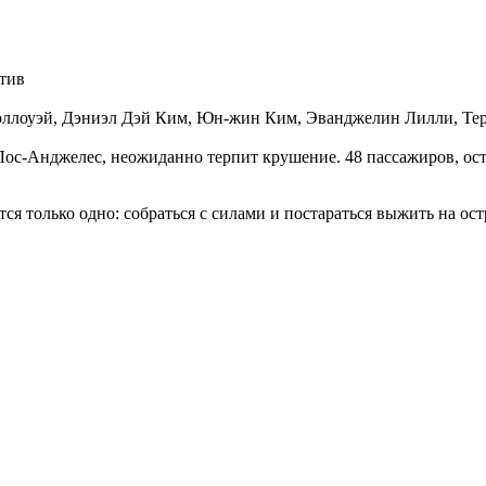
ктив
оллоуэй, Дэниэл Дэй Ким, Юн-жин Ким, Эванджелин Лилли, Те
Лос-Анджелес, неожиданно терпит крушение. 48 пассажиров, ос
ся только одно: собраться с силами и постараться выжить на о