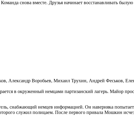
. Команда снова вместе. Друзья начинает восстанавливать былу
ков, Александр Воробьев, Михаил Трухин, Андрей Феськов, Еле
рается в окруженный немцами партизанский лагерь. Майор проси
атель, снабжающий немцев информацией. Он наверняка попытает
оторого служил полицаем. После первого привала Мошкин исчез