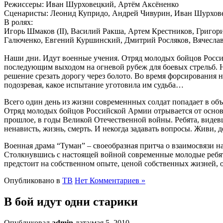
Режиссеры: Иван Шурховецкий, Артём Аксёненко
Сценаристы: Леонид Купридо, Андрей Чивурин, Иван Шурхо
В ролях:
Игорь Шмаков (II), Василий Ракша, Артем Крестников, Григо
Галюченко, Евгений Куршинский, Дмитрий Росляков, Вячеслав
Наши дни. Идут военные учения. Отряд молодых бойцов Росси
последующим выходом на огневой рубеж для боевых стрельб. 
решение срезать дорогу через болото. Во время форсирования н
подозревая, какое испытание уготовила им судьба…
Всего один день из жизни современнных солдат попадает в об
Отряд молодых бойцов Российской Армии отрывается от основно
прошлое, в годы Великой Отечественной войны. Ребята, видевш
ненависть, жизнь, смерть. И некогда задавать вопросы. Живи, д
Военная драма “Туман” – своеобразная притча о взаимосвязи нас
Столкнувшись с настоящей войной современные молодые ребята
предстоит на собственном опыте, ценой собственных жизней, осо
Опубликовано в
ТВ
Нет Комментариев »
В бой идут одни старики
Опубликовал
admin
дата:мая 5, 2010