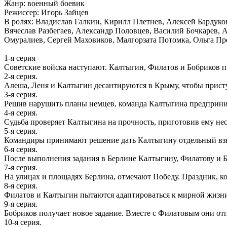
Жанр: военный боевик
Режиссер: Игорь Зайцев
В ролях: Владислав Галкин, Кирилл Плетнев, Алексей Бардук
Вячеслав Разбегаев, Александр Половцев, Василий Бочкарев, 
Омуралиев, Сергей Маховиков, Малгорзата Потомка, Ольга Пр
1-я cерия
Советские войска наступают. Калтыгин, Филатов и Бобриков 
2-я серия.
Алеша, Леня и Калтыгин десантируются в Крыму, чтобы прис
3-я серия.
Решив нарушить планы немцев, команда Калтыгина предприн
4-я серия.
Судьба проверяет Калтыгина на прочность, приготовив ему н
5-я серия.
Командиры принимают решение дать Калтыгину отдельный взв
6-я серия.
После выполнения задания в Берлине Калтыгину, Филатову и 
7-я серия.
На улицах и площадях Берлина, отмечают Победу. Праздник, к
8-я серия.
Филатов и Калтыгин пытаются адаптироваться к мирной жизни
9-я серия.
Бобриков получает новое задание. Вместе с Филатовым они о
10-я серия.