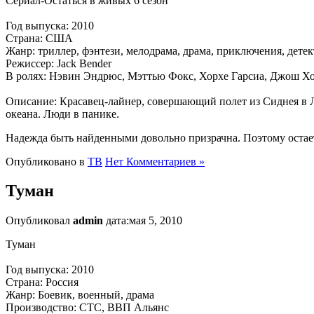
Сериал-Остаться в живых 6 сезон
Год выпуска: 2010
Страна: США
Жанр: триллер, фэнтези, мелодрама, драма, приключения, дете
Режиссер: Jack Bender
В ролях: Нэвин Эндрюс, Мэттью Фокс, Хорхе Гарсиа, Джош Х
Описание: Красавец-лайнер, совершающий полет из Сиднея в 
океана. Люди в панике.
Надежда быть найденными довольно призрачна. Поэтому остает
Опубликовано в
ТВ
Нет Комментариев »
Туман
Опубликовал
admin
дата:мая 5, 2010
Туман
Год выпуска: 2010
Страна: Россия
Жанр: Боевик, военный, драма
Производство: СТС, ВВП Альянс