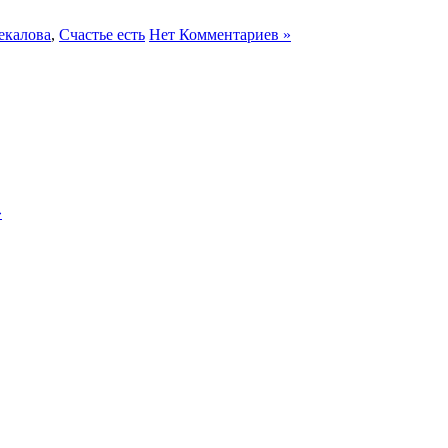
екалова
,
Счастье есть
Нет Комментариев »
»