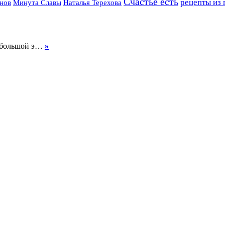
Счастье есть
рецепты из 
нов
Минута Славы
Наталья Терехова
а большой э…
»