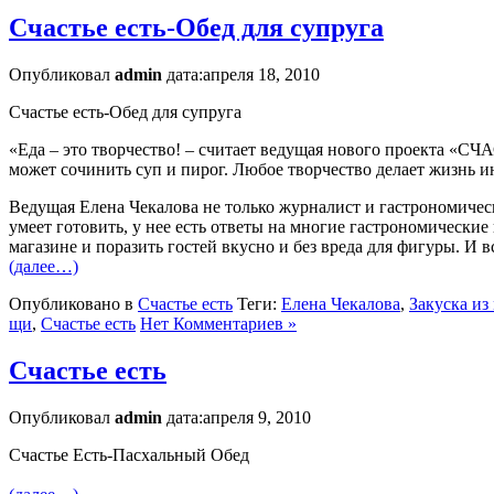
Счастье есть-Обед для супруга
Опубликовал
admin
дата:апреля 18, 2010
Счастье есть-Обед для супруга
«Еда – это творчество! – считает ведущая нового проекта «С
может сочинить суп и пирог. Любое творчество делает жизнь ин
Ведущая Елена Чекалова не только журналист и гастрономическ
умеет готовить, у нее есть ответы на многие гастрономически
магазине и поразить гостей вкусно и без вреда для фигуры. И в
(далее…)
Опубликовано в
Счастье есть
Теги:
Елена Чекалова
,
Закуска из
щи
,
Счастье есть
Нет Комментариев »
Счастье есть
Опубликовал
admin
дата:апреля 9, 2010
Счастье Есть-Пасхальный Обед