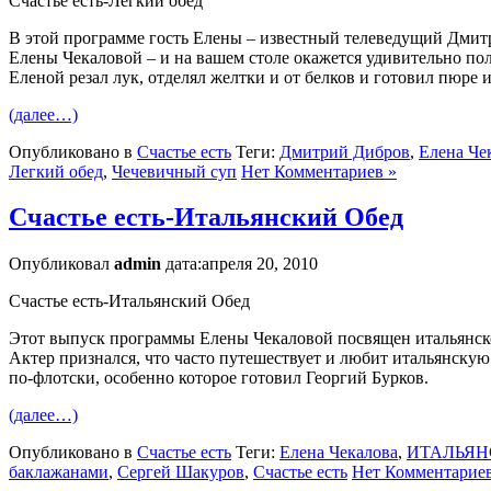
Счастье есть-Легкий обед
В этой программе гость Елены – известный телеведущий Дмитр
Елены Чекаловой – и на вашем столе окажется удивительно пол
Еленой резал лук, отделял желтки и от белков и готовил пюре
(далее…)
Опубликовано в
Счастье есть
Теги:
Дмитрий Дибров
,
Елена Че
Легкий обед
,
Чечевичный суп
Нет Комментариев »
Счастье есть-Итальянский Обед
Опубликовал
admin
дата:апреля 20, 2010
Счастье есть-Итальянский Обед
Этот выпуск программы Елены Чекаловой посвящен итальянской
Актер признался, что часто путешествует и любит итальянскую
по-флотски, особенно которое готовил Георгий Бурков.
(далее…)
Опубликовано в
Счастье есть
Теги:
Елена Чекалова
,
ИТАЛЬЯН
баклажанами
,
Сергей Шакуров
,
Счастье есть
Нет Комментариев