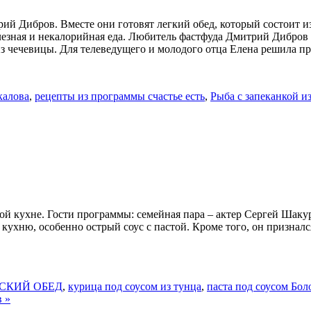
ий Дибров. Вместе они готовят легкий обед, который состоит и
езная и некалорийная еда. Любитель фастфуда Дмитрий Дибров н
 из чечевицы. Для телеведущего и молодого отца Елена решила п
калова
,
рецепты из программы счастье есть
,
Рыба с запеканкой и
 кухне. Гости программы: семейная пара – актер Сергей Шакур
 кухню, особенно острый соус с пастой. Кроме того, он признал
СКИЙ ОБЕД
,
курица под соусом из тунца
,
паста под соусом Бол
 »