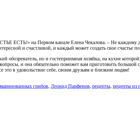
ЧАСТЬЕ ЕСТЬ!» на Первом канале Елена Чекалова. – Не каждому 
тересной и счастливой, и каждый может создать свое счастье по
ий обозреватель, но и гостеприимная хозяйка, на кухне которой
е вопросы, и она обязательно поможет вам приготовить большой
се это в удовольствие себе, своим друзьям и близким людям!
 маринованных грибов
,
Леонид Парфенов
,
рецепты
,
рецепты из 