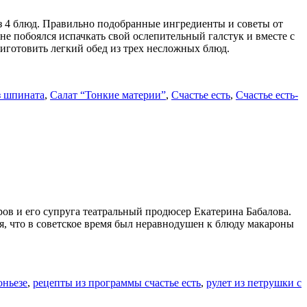
з 4 блюд. Правильно подобранные ингредиенты и советы от
е побоялся испачкать свой ослепительный галстук и вместе с
риготовить легкий обед из трех несложных блюд.
з шпината
,
Салат “Тонкие материи”
,
Счастье есть
,
Счастье есть-
ов и его супруга театральный продюсер Екатерина Бабалова.
ся, что в советское время был неравнодушен к блюду макароны
оньезе
,
рецепты из программы счастье есть
,
рулет из петрушки с