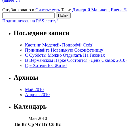
(далее…)
Опубликовано в
Счастье есть
Теги:
Дмитрий Маликов
,
Елена Ч
Найти:
Подпишитесь на RSS ленту!
Последние записи
Кастинг Моделей- Попробуй Себя!
Принимайте Новенькую Соконфетницу!
С Субботы Можно Отдыхать На Газонах
В Верманском Парке Состоится «День Сказок 2010
Где Хотели Бы Жить?
Архивы
Май 2010
Апрель 2010
Календарь
Май 2010
Пн
Вт
Ср
Чт
Пт
Сб
Вс