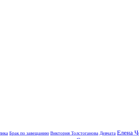
Елена Ч
лика
Брак по завещанию
Виктория Толстоганова
Девчата