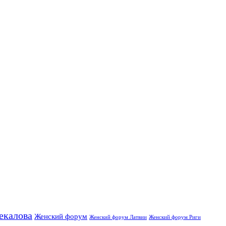
екалова
Женский форум
Женский форум Латвии
Женский форум Риги