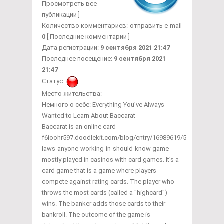
Просмотреть все
публикации ]
Количество комментариев:
отправить e-mail
0
[ Последние комментарии ]
Дата регистрации:
9 сентября 2021 21:47
Последнее посещение:
9 сентября 2021
21:47
Статус:
Место жительства:
Немного о себе:
Everything You’ve Always
Wanted to Learn About Baccarat
Baccarat is an online card
f6ioohr597.doodlekit.com/blog/entry/16989619/5-
laws-anyone-working-in-should-know game
mostly played in casinos with card games. It’s a
card game that is a game where players
compete against rating cards. The player who
throws the most cards (called a "highcard")
wins. The banker adds those cards to their
bankroll. The outcome of the game is