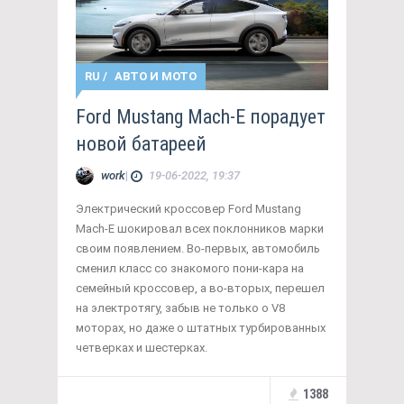
RU
/
АВТО И МОТО
Ford Mustang Mach-E порадует
новой батареей
work
|
19-06-2022, 19:37
Электрический кроссовер Ford Mustang
Mach-E шокировал всех поклонников марки
своим появлением. Во-первых, автомобиль
сменил класс со знакомого пони-кара на
семейный кроссовер, а во-вторых, перешел
на электротягу, забыв не только о V8
моторах, но даже о штатных турбированных
четверках и шестерках.
1388