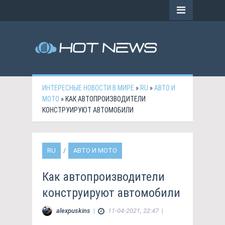
ИНТЕРЕСНЫЕ НОВОСТИ В МИРЕ
»
RU
»
АВТО И
МОТО
» КАК АВТОПРОИЗВОДИТЕЛИ
КОНСТРУИРУЮТ АВТОМОБИЛИ
RU
/
АВТО И МОТО
Как автопроизводители
конструируют автомобили
alexpuskins
|
11-04-2021, 22:47
|