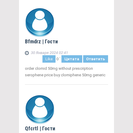
Bfmdrz
| Гости
30 Января 2024 02:41
Like
0
`
Цитата
Ответить
order clomid 50mg without prescription
serophene price buy clomiphene 50mg generic
Qfcrtl
| Гости