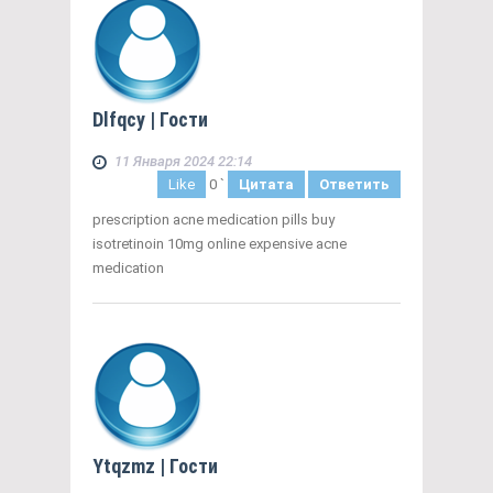
Dlfqcy
| Гости
11 Января 2024 22:14
Like
0
`
Цитата
Ответить
prescription acne medication pills buy
isotretinoin 10mg online expensive acne
medication
Ytqzmz
| Гости