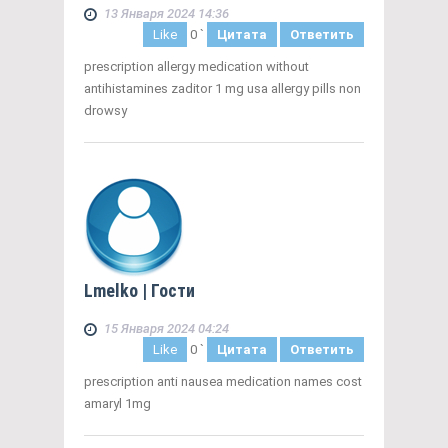
13 Января 2024 14:36
Like
0
`
Цитата
Ответить
prescription allergy medication without
antihistamines zaditor 1 mg usa allergy pills non
drowsy
Lmelko
| Гости
15 Января 2024 04:24
Like
0
`
Цитата
Ответить
prescription anti nausea medication names cost
amaryl 1mg