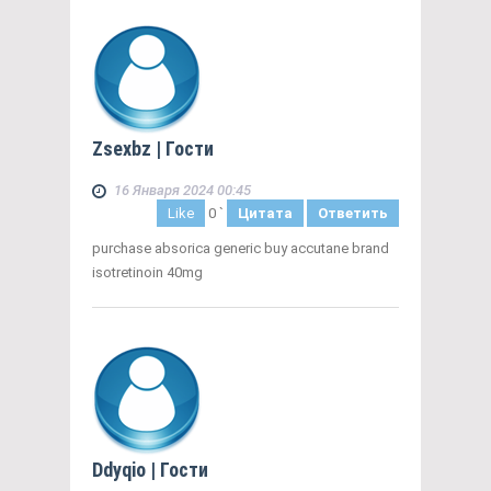
Zsexbz
| Гости
16 Января 2024 00:45
Like
0
`
Цитата
Ответить
purchase absorica generic buy accutane brand
isotretinoin 40mg
Ddyqio
| Гости