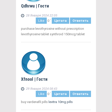
Qdhrwu
| Гости
28 Января 2024 22:05
Like
0
`
Цитата
Ответить
purchase levothyroxine without prescription
levothyroxine tablet synthroid 150mcg tablet
Xfnool
| Гости
29 Января 2024 08:43
Like
0
`
Цитата
Ответить
buy vardenafil pills
levitra 10mg pills