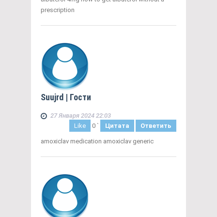
prescription
Suujrd
| Гости
27 Января 2024 22:03
Like
0
`
Цитата
Ответить
amoxiclav medication amoxiclav generic