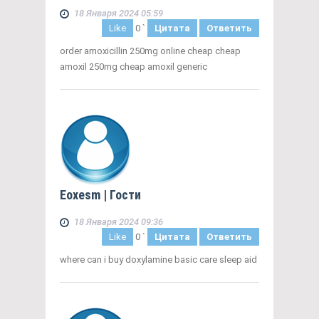
18 Января 2024 05:59
Like
0
`
Цитата
Ответить
order amoxicillin 250mg online cheap cheap
amoxil 250mg cheap amoxil generic
Eoxesm
| Гости
18 Января 2024 09:36
Like
0
`
Цитата
Ответить
where can i buy doxylamine basic care sleep aid