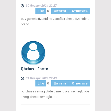
30 Января 2024 22:27
Like
0
`
Цитата
Ответить
buy generic tizanidine zanaflex cheap tizanidine
brand
Qbxhuv
| Гости
31 Января 2024 22:43
Like
0
`
Цитата
Ответить
purchase semaglutide generic oral semaglutide
14mg cheap semaglutide