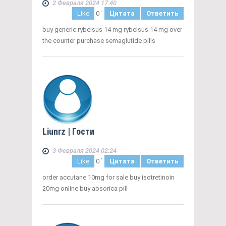
2 Февраля 2024 17:40
Like
0
`
Цитата
Ответить
buy generic rybelsus 14 mg rybelsus 14 mg over
the counter purchase semaglutide pills
Liunrz
| Гости
3 Февраля 2024 02:24
Like
0
`
Цитата
Ответить
order accutane 10mg for sale buy isotretinoin
20mg online buy absorica pill