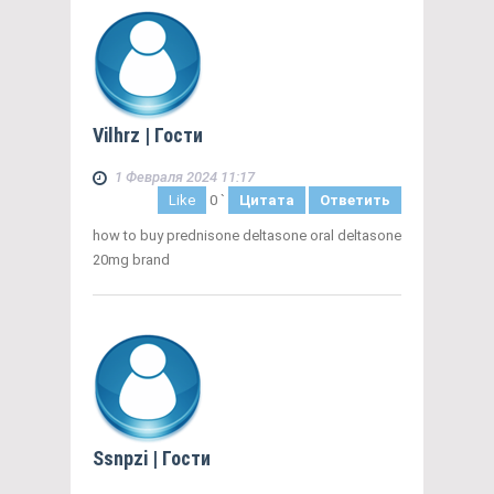
Vilhrz
| Гости
1 Февраля 2024 11:17
Like
0
`
Цитата
Ответить
how to buy prednisone deltasone oral deltasone
20mg brand
Ssnpzi
| Гости