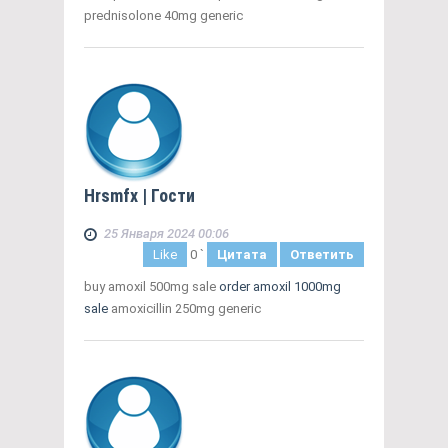
prednisolone 40mg generic
Hrsmfx
| Гости
25 Января 2024 00:06
Like
0
`
Цитата
Ответить
buy amoxil 500mg sale
order amoxil 1000mg
sale
amoxicillin 250mg generic