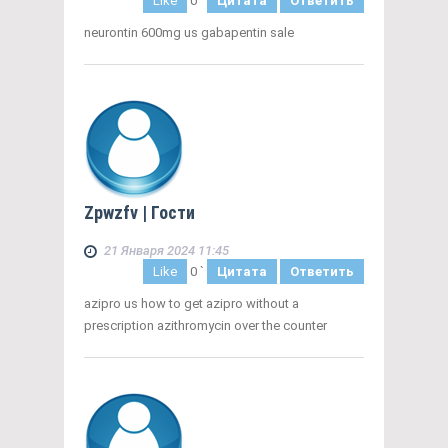
Like
0
`
Цитата
Ответить
neurontin 600mg us gabapentin sale
Zpwzfv
| Гости
21 Января 2024 11:45
Like
0
`
Цитата
Ответить
azipro us how to get azipro without a
prescription azithromycin over the counter