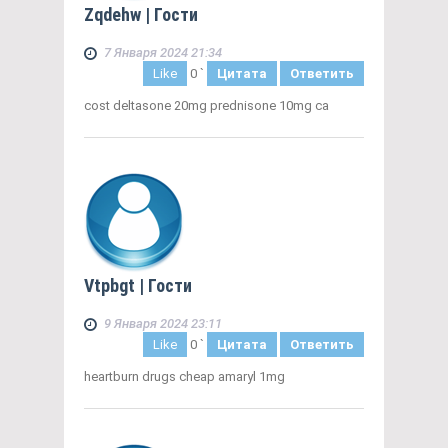
Zqdehw
| Гости
7 Января 2024 21:34
Like
0
`
Цитата
Ответить
cost deltasone 20mg prednisone 10mg ca
Vtpbgt
| Гости
9 Января 2024 23:11
Like
0
`
Цитата
Ответить
heartburn drugs cheap amaryl 1mg