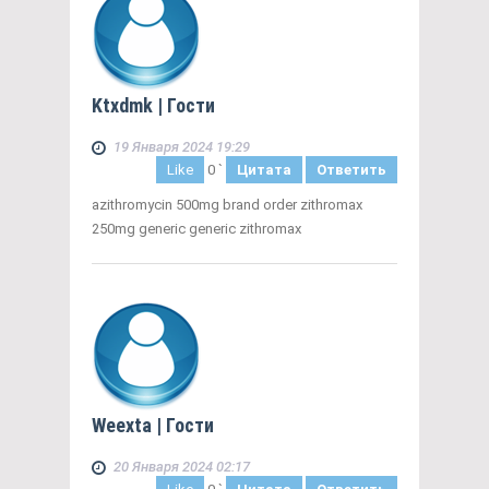
Ktxdmk
| Гости
19 Января 2024 19:29
Like
0
`
Цитата
Ответить
azithromycin 500mg brand order zithromax
250mg generic generic zithromax
Weexta
| Гости
20 Января 2024 02:17