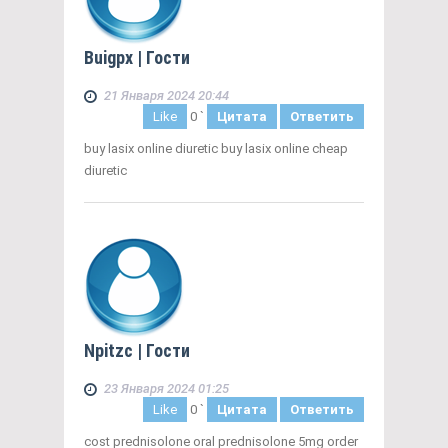
Buigpx
| Гости
21 Января 2024 20:44
Like
0
`
Цитата
Ответить
buy lasix online diuretic buy lasix online cheap
diuretic
Npitzc
| Гости
23 Января 2024 01:25
Like
0
`
Цитата
Ответить
cost prednisolone oral prednisolone 5mg order