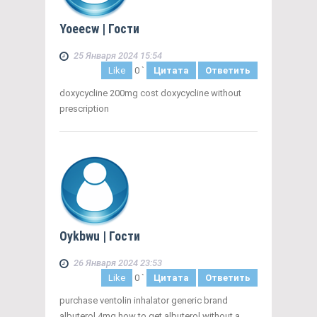
Yoeecw
| Гости
25 Января 2024 15:54
Like
0
`
Цитата
Ответить
doxycycline 200mg cost doxycycline without
prescription
Oykbwu
| Гости
26 Января 2024 23:53
Like
0
`
Цитата
Ответить
purchase ventolin inhalator generic brand
albuterol 4mg how to get albuterol without a