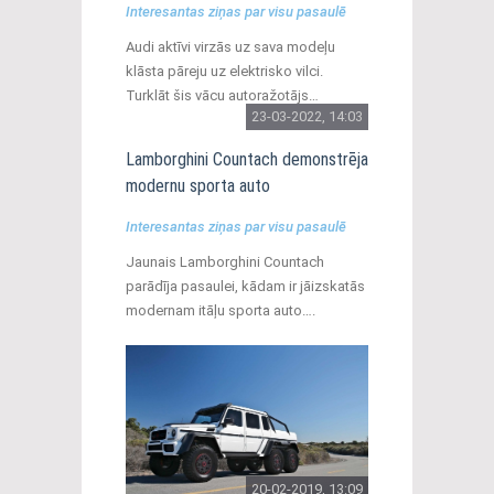
Interesantas ziņas par visu pasaulē
Audi aktīvi virzās uz sava modeļu
klāsta pāreju uz elektrisko vilci.
Turklāt šis vācu autoražotājs…
23-03-2022, 14:03
Lamborghini Countach demonstrēja
modernu sporta auto
Interesantas ziņas par visu pasaulē
Jaunais Lamborghini Countach
parādīja pasaulei, kādam ir jāizskatās
modernam itāļu sporta auto….
20-02-2019, 13:09