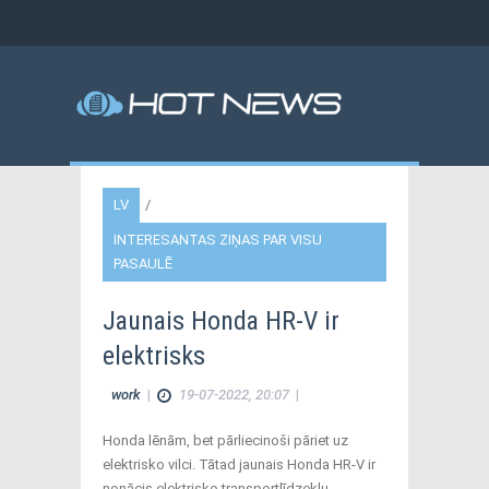
LV
/
INTERESANTAS ZIŅAS PAR VISU
PASAULĒ
Jaunais Honda HR-V ir
elektrisks
work
|
19-07-2022, 20:07
|
Honda lēnām, bet pārliecinoši pāriet uz
elektrisko vilci. Tātad jaunais Honda HR-V ir
nonācis elektrisko transportlīdzekļu