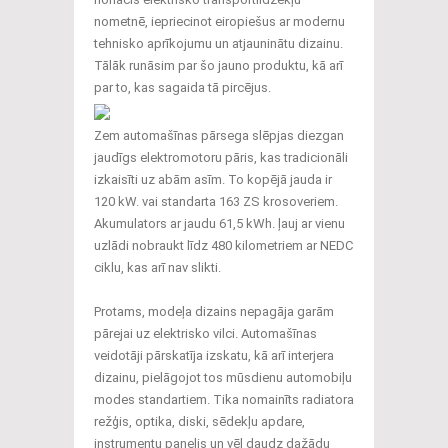
nometnē, iepriecinot eiropiešus ar modernu
tehnisko aprīkojumu un atjauninātu dizainu.
Tālāk runāsim par šo jauno produktu, kā arī
par to, kas sagaida tā pircējus.
Zem automašīnas pārsega slēpjas diezgan
jaudīgs elektromotoru pāris, kas tradicionāli
izkaisīti uz abām asīm. To kopējā jauda ir
120 kW. vai standarta 163 ZS krosoveriem.
Akumulators ar jaudu 61,5 kWh. ļauj ar vienu
uzlādi nobraukt līdz 480 kilometriem ar NEDC
ciklu, kas arī nav slikti.
Protams, modeļa dizains nepagāja garām
pārejai uz elektrisko vilci. Automašīnas
veidotāji pārskatīja izskatu, kā arī interjera
dizainu, pielāgojot tos mūsdienu automobiļu
modes standartiem. Tika nomainīts radiatora
režģis, optika, diski, sēdekļu apdare,
instrumentu panelis un vēl daudz dažādu