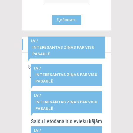
Добавить
LV
/
INTERESANTAS ZIŅAS
INTERESANTAS ZIŅAS PAR VISU
PASAULĒ
5 interesanti fakti par naudu
LV
/
INTERESANTAS ZIŅAS PAR VISU
admin
|
14-02-2020, 08:54
PASAULĒ
Īsa loterijas vēsture
LV
/
INTERESANTAS ZIŅAS PAR VISU
alexpuskins
|
16-12-2021, 17:14
PASAULĒ
Saišu lietošana ir sieviešu kājām
Ķīnā
LV
/