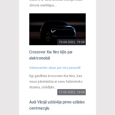
zīmola cienītājus….
15-04-2022, 19:38
Crossover Kia Niro kļūs par
elektromobili
Interesantas ziņas par visu pasaulē
Ilgi gaidītais krosovers Kia Niro, kas
visus pārsteidza ar savu futūristisko
dizainu, izrādījās…
11-02-2022, 14:04
Audi Vācijā uzbūvēja pirmo uzlādes
centrmezglu