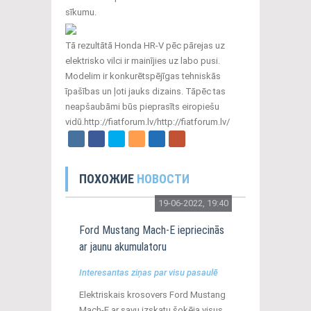
sīkumu.
Tā rezultātā Honda HR-V pēc pārejas uz
elektrisko vilci ir mainījies uz labo pusi.
Modelim ir konkurētspējīgas tehniskās
īpašības un ļoti jauks dizains. Tāpēc tas
neapšaubāmi būs pieprasīts eiropiešu
vidū.http://fiatforum.lv/http://fiatforum.lv/
ПОХОЖИЕ
НОВОСТИ
19-06-2022, 19:40
Ford Mustang Mach-E iepriecinās
ar jaunu akumulatoru
Interesantas ziņas par visu pasaulē
Elektriskais krosovers Ford Mustang
Mach-E ar savu izskatu šokēja visus