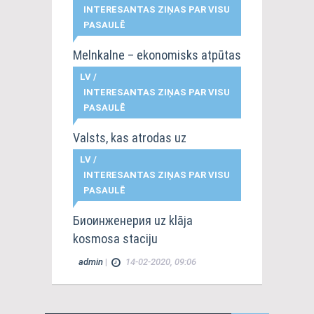
INTERESANTAS ZIŅAS PAR VISU
admin
|
14-02-2020, 08:47
PASAULĒ
Melnkalne – ekonomisks atpūtas
vieta
LV
/
INTERESANTAS ZIŅAS PAR VISU
admin
|
14-02-2020, 08:12
PASAULĒ
Valsts, kas atrodas uz
nabadzības robeža
LV
/
INTERESANTAS ZIŅAS PAR VISU
admin
|
14-02-2020, 08:09
PASAULĒ
Биоинженерия uz klāja
kosmosa staciju
admin
|
14-02-2020, 09:06