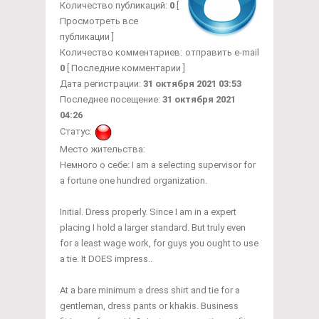
Количество публикаций:
0
[
Просмотреть все
публикации ]
Количество комментариев:
отправить e-mail
0
[ Последние комментарии ]
Дата регистрации:
31 октября 2021 03:53
Последнее посещение:
31 октября 2021
04:26
Статус:
Место жительства:
Немного о себе:
I am a selecting supervisor for
a fortune one hundred organization.
Initial. Dress properly. Since I am in a expert
placing I hold a larger standard. But truly even
for a least wage work, for guys you ought to use
a tie. It DOES impress..
At a bare minimum a dress shirt and tie for a
gentleman, dress pants or khakis. Business