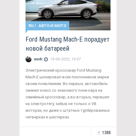
RU
/
АВТО И МОТО
Ford Mustang Mach-E порадует
новой батареей
work
|
19-06-2022, 19:37
Электрический кроссовер Ford Mustang
Mach-E шокировал всех поклонников марки
своим появлением. Во-первых, автомобиль
сменил класс со знакомого пони-кара на
семейный кроссовер, а во-вторых, перешел
на электротягу, забыв не только о V8
моторах, но даже о штатных турбированных
четверках и шестерках.
1388