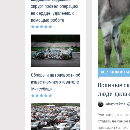
хирург провел операцию
на сердце, удаленно, с
помощью робота
RU
/
НОВОСТИ
Обзоры и автоновости об
известном изготовителе
Ослиные ск
Митсубиши
люди делаю
alexpuskins
|
Учитывая, что ск
ставки, не самое
проводиться скач