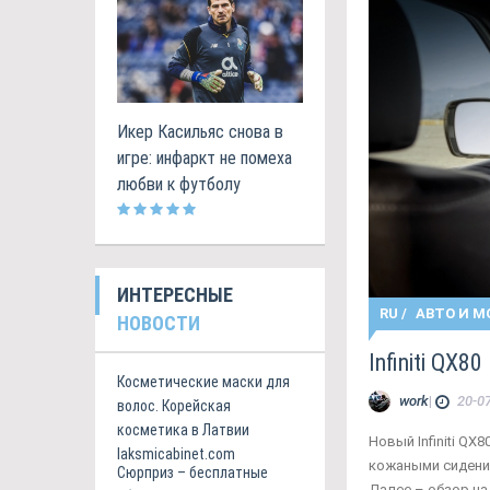
Икер Касильяс снова в
игре: инфаркт не помеха
любви к футболу
ИНТЕРЕСНЫЕ
RU
/
АВТО И М
НОВОСТИ
Infiniti QX
Косметические маски для
work
|
20-07
волос. Корейская
косметика в Латвии
Новый Infiniti Q
laksmicabinet.com
кожаными сидения
Сюрприз – бесплатные
Далее – обзор на