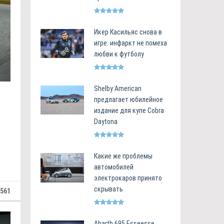
Икер Касильяс снова в
игре: инфаркт не помеха
любви к футболу
Shelby American
предлагает юбилейное
издание для купе Cobra
Daytona
Какие же проблемы
автомобилей
электрокаров принято
скрывать
 561
Abarth 695 Esseesse