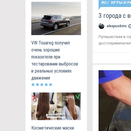
RU
/
ИГРЫ И Р
3 города с 
alexpuskins
|
Путешествие в го
VW Touareg получил
достопримечател
очень хорошие
показатели при
тестировании выбросов
в реальных условиях
движения
Косметические маски