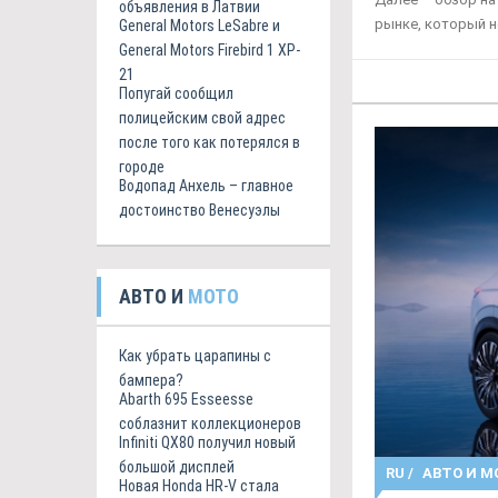
объявления в Латвии
рынке, который н
General Motors LeSabre и
General Motors Firebird 1 XP-
21
Попугай сообщил
полицейским свой адрес
после того как потерялся в
городе
Водопад Анхель – главное
достоинство Венесуэлы
АВТО И
МОТО
Как убрать царапины с
бампера?
Abarth 695 Esseesse
соблазнит коллекционеров
Infiniti QX80 получил новый
большой дисплей
RU
/
АВТО И М
Новая Honda HR-V стала