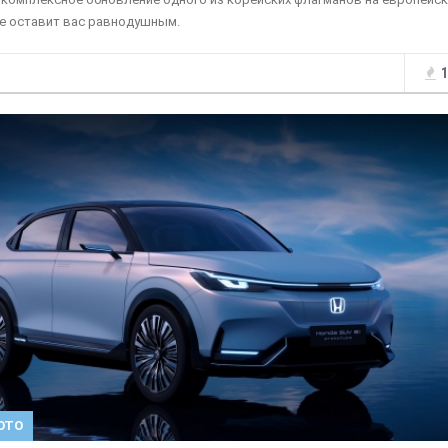
е оставит вас равнодушным.
1
ОТО