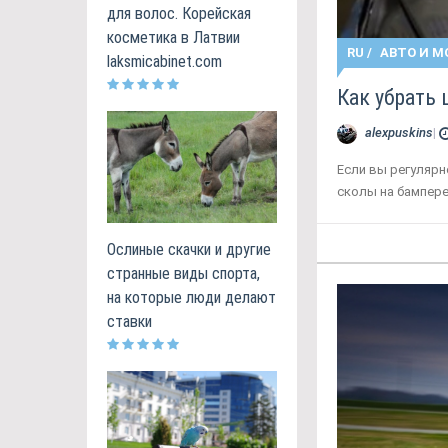
для волос. Корейская
косметика в Латвии
RU
/
АВТО И М
laksmicabinet.com
Как убрать
alexpuskins
|
Если вы регулярн
сколы на бампере
Ослиные скачки и другие
странные виды спорта,
на которые люди делают
ставки