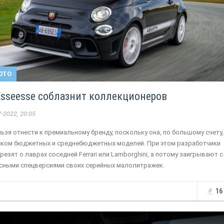
ОТО
 Esseesse соблазнит коллекционеров
-2022, 20:05
льзя отнести к премиальному бренду, поскольку она, по большому счету,
ском бюджетных и среднебюджетных моделей. При этом разработчики
резят о лаврах соседней Ferrari или Lamborghini, а потому заигрывают с
сными спецверсиями своих серийных малолитражек.
16