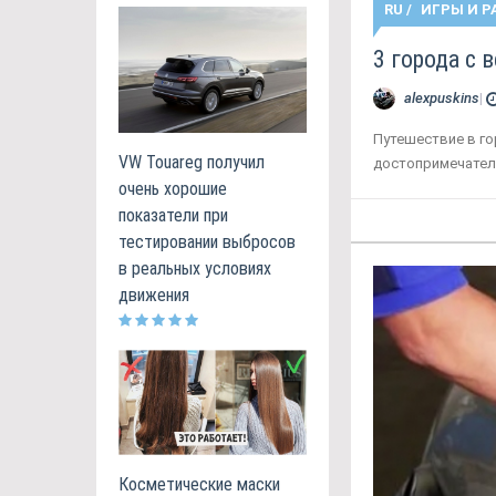
RU
/
ИГРЫ И Р
3 города с 
alexpuskins
|
Путешествие в го
VW Touareg получил
достопримечател
очень хорошие
показатели при
тестировании выбросов
в реальных условиях
движения
Косметические маски