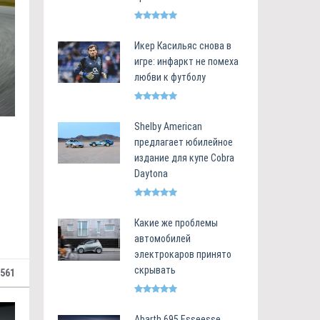
Икер Касильяс снова в
игре: инфаркт не помеха
любви к футболу
Shelby American
предлагает юбилейное
издание для купе Cobra
Daytona
Какие же проблемы
автомобилей
электрокаров принято
скрывать
 561
Abarth 695 Esseesse