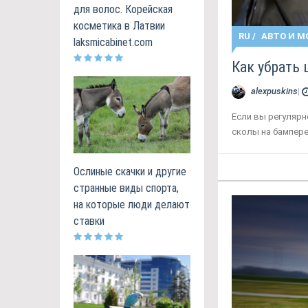
для волос. Корейская
косметика в Латвии
RU
/
АВТО И М
laksmicabinet.com
Как убрать
alexpuskins
|
Если вы регулярн
сколы на бампере
Ослиные скачки и другие
странные виды спорта,
на которые люди делают
ставки