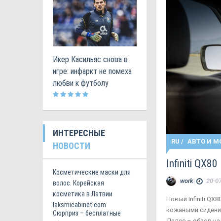
Икер Касильяс снова в
игре: инфаркт не помеха
любви к футболу
ИНТЕРЕСНЫЕ
RU
/
АВТО И М
НОВОСТИ
Infiniti QX
Косметические маски для
work
|
20-07
волос. Корейская
косметика в Латвии
Новый Infiniti Q
laksmicabinet.com
кожаными сидения
Сюрприз – бесплатные
Далее – обзор на