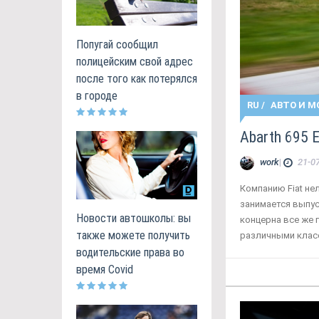
Попугай сообщил
полицейским свой адрес
после того как потерялся
в городе
RU
/
АВТО И М
Abarth 695
work
|
21-07
Компанию Fiat не
занимается выпу
Новости автошколы: вы
концерна все же г
также можете получить
различными клас
водительские права во
время Covid