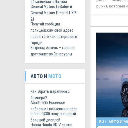
объявления в Латвии
рынке, который н
General Motors LeSabre и
General Motors Firebird 1 XP-
21
Попугай сообщил
полицейским свой адрес
после того как потерялся в
городе
Водопад Анхель – главное
достоинство Венесуэлы
АВТО И
МОТО
Как убрать царапины с
бампера?
Abarth 695 Esseesse
соблазнит коллекционеров
Infiniti QX80 получил новый
большой дисплей
RU
/
АВТО И М
Новая Honda HR-V стала