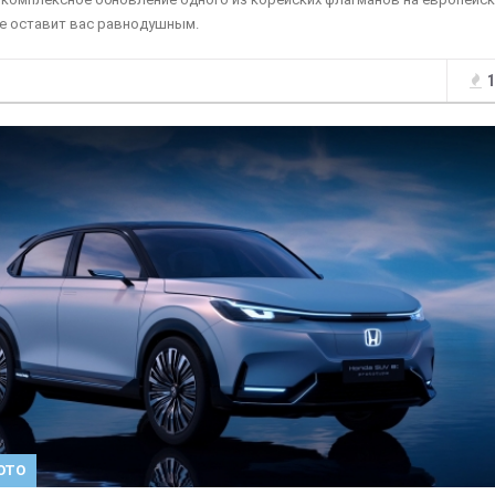
е оставит вас равнодушным.
1
ОТО