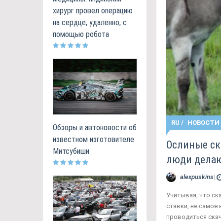
хирург провел операцию
на сердце, удаленно, с
помощью робота
RU
/
НОВОСТИ
Обзоры и автоновости об
известном изготовителе
Ослиные ск
Митсубиши
люди делаю
alexpuskins
|
Учитывая, что ск
ставки, не самое
проводиться скач