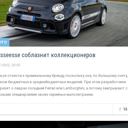
ОТО
 Esseesse соблазнит коллекционеров
-2022, 20:05
льзя отнести к премиальному бренду, поскольку она, по большому счету,
ском бюджетных и среднебюджетных моделей. При этом разработчики
резят о лаврах соседней Ferrari или Lamborghini, а потому заигрывают с
сными спецверсиями своих серийных малолитражек.
16