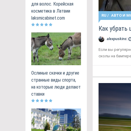
для волос. Корейская
косметика в Латвии
RU
/
АВТО И М
laksmicabinet.com
Как убрать
alexpuskins
|
Если вы регулярн
сколы на бампере
Ослиные скачки и другие
странные виды спорта,
на которые люди делают
ставки