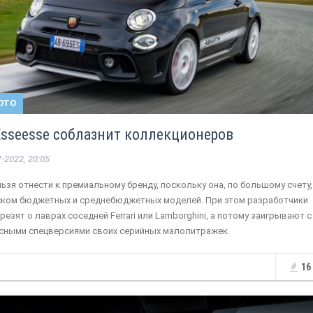
ОТО
 Esseesse соблазнит коллекционеров
-2022, 20:05
льзя отнести к премиальному бренду, поскольку она, по большому счету,
ском бюджетных и среднебюджетных моделей. При этом разработчики
резят о лаврах соседней Ferrari или Lamborghini, а потому заигрывают с
сными спецверсиями своих серийных малолитражек.
16