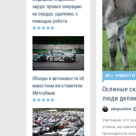
хирург провел операцию
на сердце, удаленно, с
помощью робота
RU
/
НОВОСТИ
Обзоры и автоновости об
известном изготовителе
Ослиные ск
Митсубиши
люди делаю
alexpuskins
|
Учитывая, что ск
ставки, не самое
проводиться скач