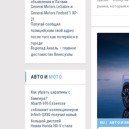
объявления в Латвии
рынке, который н
General Motors LeSabre и
General Motors Firebird 1 XP-
21
Попугай сообщил
полицейским свой адрес
после того как потерялся в
городе
Водопад Анхель – главное
достоинство Венесуэлы
АВТО И
МОТО
Как убрать царапины с
бампера?
Abarth 695 Esseesse
соблазнит коллекционеров
Infiniti QX80 получил новый
большой дисплей
RU
/
АВТО И М
Новая Honda HR-V стала