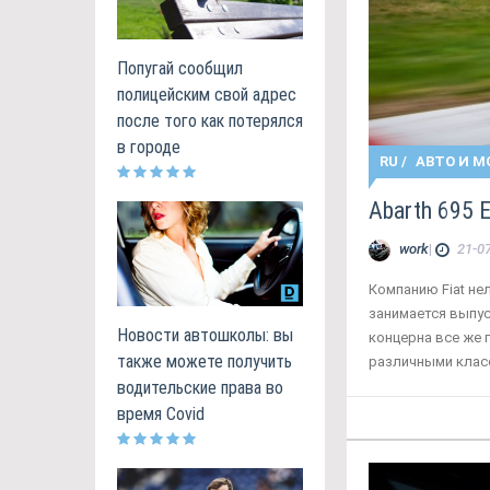
Попугай сообщил
полицейским свой адрес
после того как потерялся
в городе
RU
/
АВТО И М
Abarth 695
work
|
21-07
Компанию Fiat не
занимается выпу
Новости автошколы: вы
концерна все же г
также можете получить
различными клас
водительские права во
время Covid