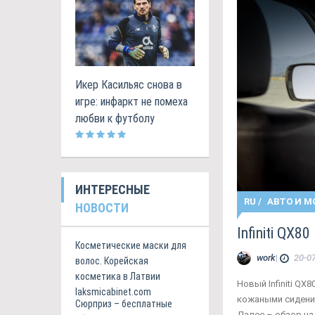
Икер Касильяс снова в
игре: инфаркт не помеха
любви к футболу
ИНТЕРЕСНЫЕ
RU
/
АВТО И М
НОВОСТИ
Infiniti QX
Косметические маски для
work
|
20-07
волос. Корейская
косметика в Латвии
Новый Infiniti Q
laksmicabinet.com
кожаными сидения
Сюрприз – бесплатные
Далее – обзор на