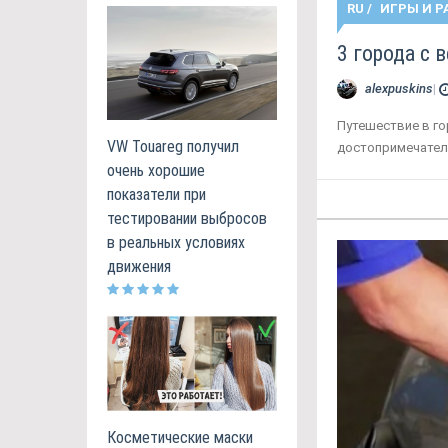
RU
/
ИГРЫ И Р
3 города с 
alexpuskins
|
Путешествие в го
VW Touareg получил
достопримечател
очень хорошие
показатели при
тестировании выбросов
в реальных условиях
движения
Косметические маски