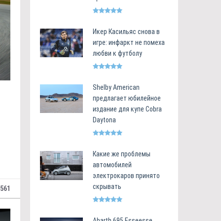
Икер Касильяс снова в
игре: инфаркт не помеха
любви к футболу
Shelby American
предлагает юбилейное
издание для купе Cobra
Daytona
Какие же проблемы
автомобилей
электрокаров принято
скрывать
 561
Abarth 695 Esseesse