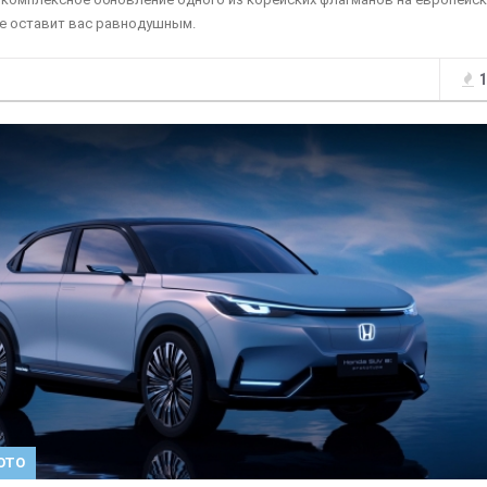
е оставит вас равнодушным.
1
ОТО