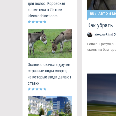
для волос. Корейская
косметика в Латвии
RU
/
АВТО И М
laksmicabinet.com
Как убрать
alexpuskins
|
Если вы регулярн
сколы на бампере
Ослиные скачки и другие
странные виды спорта,
на которые люди делают
ставки