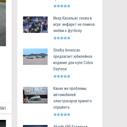
Икер Касильяс снова в
игре: инфаркт не помеха
любви к футболу
Shelby American
предлагает юбилейное
издание для купе Cobra
Daytona
Какие же проблемы
автомобилей
электрокаров принято
скрывать
 561
Abarth 695 Esseesse