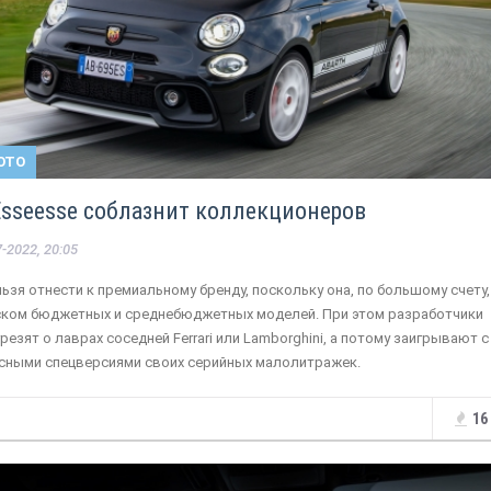
ОТО
 Esseesse соблазнит коллекционеров
-2022, 20:05
льзя отнести к премиальному бренду, поскольку она, по большому счету,
ском бюджетных и среднебюджетных моделей. При этом разработчики
резят о лаврах соседней Ferrari или Lamborghini, а потому заигрывают с
сными спецверсиями своих серийных малолитражек.
16