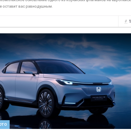
е оставит вас равнодушным.
1
ОТО