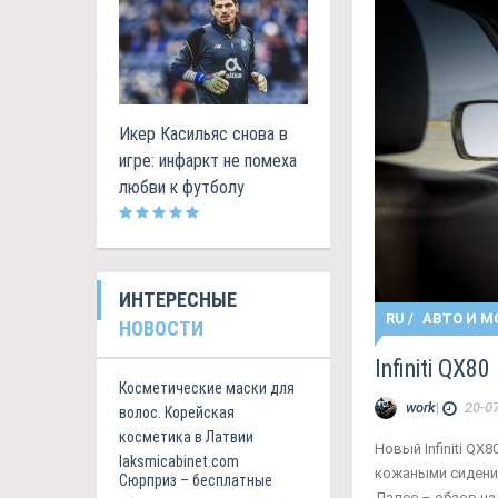
Икер Касильяс снова в
игре: инфаркт не помеха
любви к футболу
ИНТЕРЕСНЫЕ
RU
/
АВТО И М
НОВОСТИ
Infiniti QX
Косметические маски для
work
|
20-07
волос. Корейская
косметика в Латвии
Новый Infiniti Q
laksmicabinet.com
кожаными сидения
Сюрприз – бесплатные
Далее – обзор на