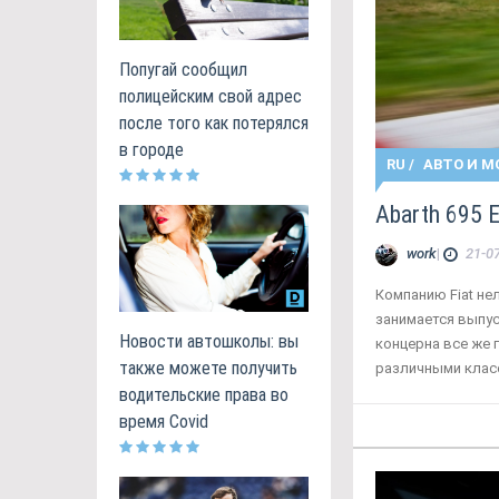
Попугай сообщил
полицейским свой адрес
после того как потерялся
в городе
RU
/
АВТО И М
Abarth 695
work
|
21-07
Компанию Fiat не
занимается выпу
Новости автошколы: вы
концерна все же г
также можете получить
различными клас
водительские права во
время Covid