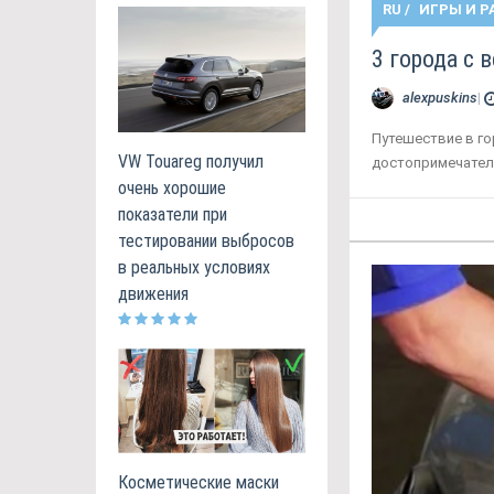
RU
/
ИГРЫ И Р
3 города с 
alexpuskins
|
Путешествие в го
VW Touareg получил
достопримечател
очень хорошие
показатели при
тестировании выбросов
в реальных условиях
движения
Косметические маски