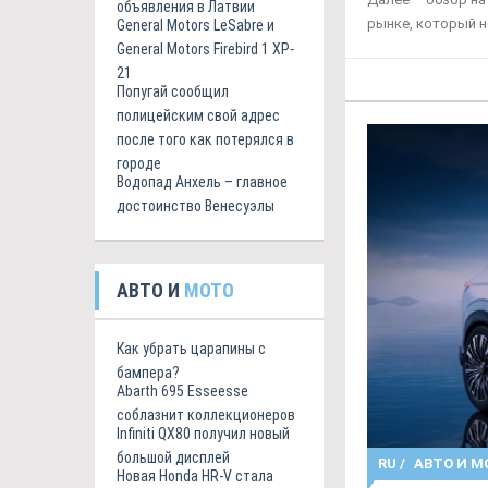
объявления в Латвии
рынке, который н
General Motors LeSabre и
General Motors Firebird 1 XP-
21
Попугай сообщил
полицейским свой адрес
после того как потерялся в
городе
Водопад Анхель – главное
достоинство Венесуэлы
АВТО И
МОТО
Как убрать царапины с
бампера?
Abarth 695 Esseesse
соблазнит коллекционеров
Infiniti QX80 получил новый
большой дисплей
RU
/
АВТО И М
Новая Honda HR-V стала