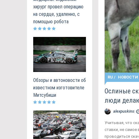
хирург провел операцию
на сердце, удаленно, с
помощью робота
RU
/
НОВОСТИ
Обзоры и автоновости об
известном изготовителе
Ослиные ск
Митсубиши
люди делаю
alexpuskins
|
Учитывая, что ск
ставки, не самое
проводиться скач