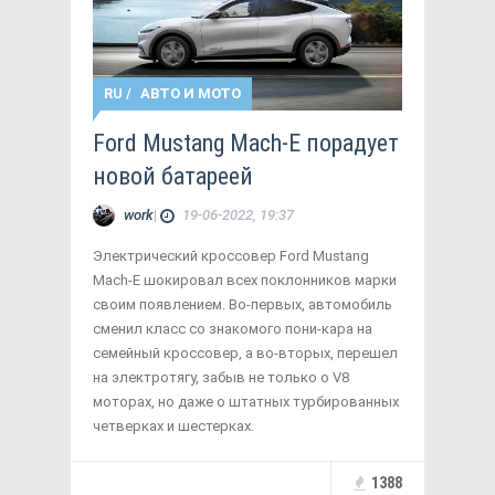
RU
/
АВТО И МОТО
Ford Mustang Mach-E порадует
новой батареей
work
|
19-06-2022, 19:37
Электрический кроссовер Ford Mustang
Mach-E шокировал всех поклонников марки
своим появлением. Во-первых, автомобиль
сменил класс со знакомого пони-кара на
семейный кроссовер, а во-вторых, перешел
на электротягу, забыв не только о V8
моторах, но даже о штатных турбированных
четверках и шестерках.
1388