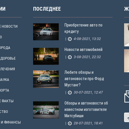
ИИ
ПОСЛЕДНЕЕ
Ж
Приобретение авто по
Е НОВОСТИ
кредиту
О
|
4-08-2021, 13:32
ГОРОДА
Новости автомобилей
|
3-08-2021, 22:32
ЗДОРОВЬЕ
ВЛЕЧЕНИЯ
Любите обзоры и
автоновости про Форд
НАУКА
Мустанг?
ПОРТА
|
30-07-2021, 12:47
Е ФАКТЫ
Обзоры и автоновости об
известном изготовителе
СТВО
Митсубиши
 И ФИНАНСЫ
|
28-07-2021, 18:41