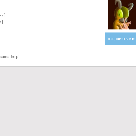
и ]
 ]
отправить e-ma
isamadre.pl