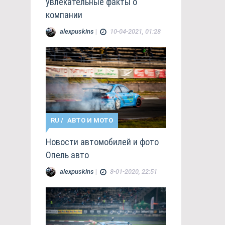
увлекательные факты о
компании
alexpuskins
|
10-04-2021, 01:28
RU
/
АВТО И МОТО
Новости автомобилей и фото
Опель авто
alexpuskins
|
8-01-2020, 22:51