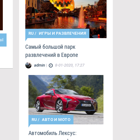
RU
/
ИГРЫ И РАЗВЛЕЧЕНИЯ
il
Самый большой парк
развлечений в Европе
admin
|
8-01-2020, 17:27
RU
/
АВТО И МОТО
Автомобиль Лексус: