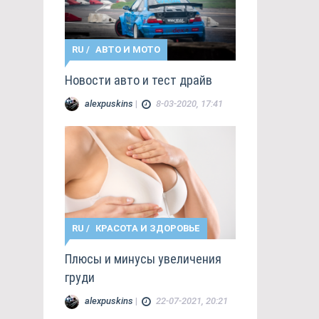
RU
/
АВТО И МОТО
Новости авто и тест драйв
alexpuskins
|
8-03-2020, 17:41
RU
/
КРАСОТА И ЗДОРОВЬЕ
Плюсы и минусы увеличения
груди
alexpuskins
|
22-07-2021, 20:21