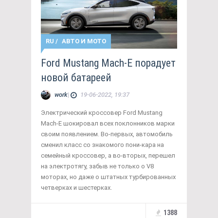
RU
/
АВТО И МОТО
Ford Mustang Mach-E порадует
новой батареей
work
|
19-06-2022, 19:37
Электрический кроссовер Ford Mustang
Mach-E шокировал всех поклонников марки
своим появлением. Во-первых, автомобиль
сменил класс со знакомого пони-кара на
семейный кроссовер, а во-вторых, перешел
на электротягу, забыв не только о V8
моторах, но даже о штатных турбированных
четверках и шестерках.
1388